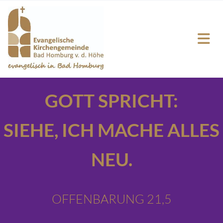
GOTT SPRICHT:
SIEHE,
ICH MACHE ALLES
NEU.
OFFENBARUNG 21,5