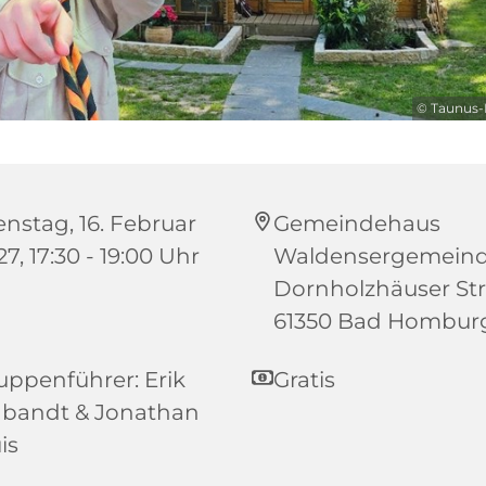
© Taunus-P
enstag, 16. Februar
Gemeindehaus
7, 17:30 - 19:00 Uhr
Waldensergemeind
Dornholzhäuser Str.
61350 Bad Hombur
uppenführer: Erik
Gratis
abandt & Jonathan
is