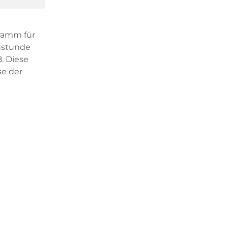
gramm für
nstunde
. Diese
e der