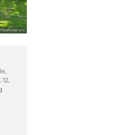
fadfinder e.V.
e,
 12,
g