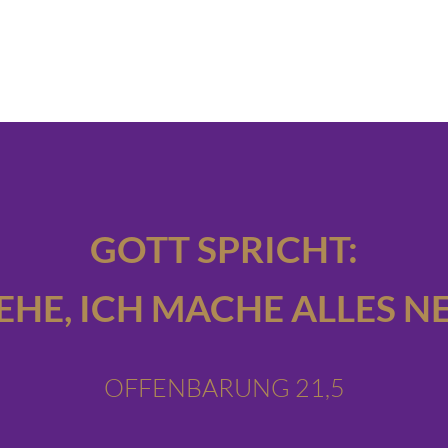
GOTT SPRICHT:
IEHE,
ICH MACHE ALLES NE
OFFENBARUNG 21,5