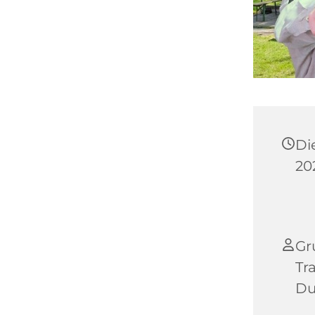
Di
202
Gr
Tr
Du