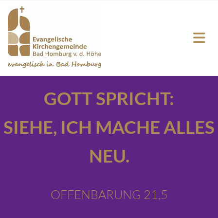
GOTT SPRICHT:
SIEHE,
ICH MACHE ALLES
NEU.
OFFENBARUNG 21,5