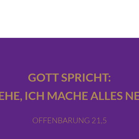
GOTT SPRICHT:
IEHE,
ICH MACHE ALLES NE
OFFENBARUNG 21,5