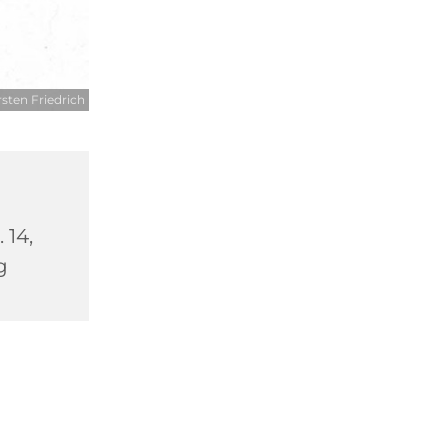
sten Friedrich
 14,
g