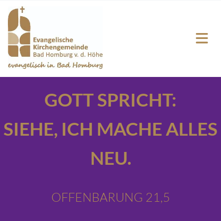
GOTT SPRICHT:
SIEHE,
ICH MACHE ALLES
NEU.
OFFENBARUNG 21,5