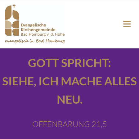
GOTT SPRICHT:
SIEHE,
ICH MACHE ALLES
NEU.
OFFENBARUNG 21,5